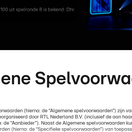
00 uit spelronde 8 is bekend: Dhr.
100 uit spelronde 7 is bekend:
100 uit spelronde 7 is bekend:
100 uit spelronde 6 is bekend:
ene Spelvoorwa
100 uit spelronde 6 is bekend:
100 uit spelronde 5 is bekend:
rwaarden (hierna: de “Algemene spelvoorwaarden”) zijn va
eorganiseerd door RTL Nederland B.V. (inclusief de aan haar
100 uit spelronde 5 is bekend:
: de “Aanbieder”). Naast de Algemene spelvoorwaarden kun
den (hierna: de “Specifieke spelvoorwaarden”) van toepassi