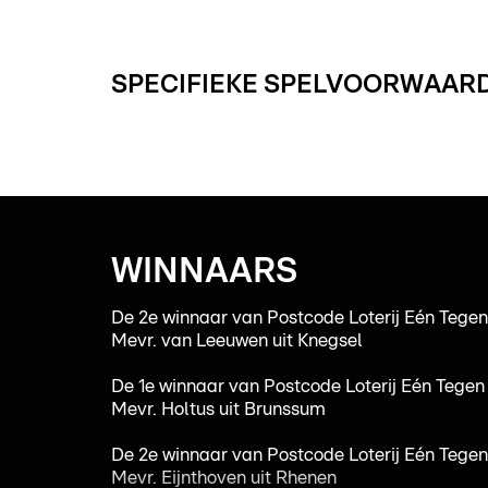
SPECIFIEKE SPELVOORWAAR
WINNAARS
De 2e winnaar van Postcode Loterij Eén Tegen 
Mevr. van Leeuwen uit Knegsel
De 1e winnaar van Postcode Loterij Eén Tegen 
Mevr. Holtus uit Brunssum
De 2e winnaar van Postcode Loterij Eén Tegen 
Mevr. Eijnthoven uit Rhenen